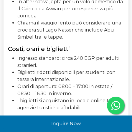
In alternativa, opta per un volo domestico da
Il Cairo o da Aswan per un’esperienza più
comoda.
Chi ama il viaggio lento può considerare una
crociera sul Lago Nasser che include Abu
Simbel tra le tappe.
Costi, orari e biglietti
Ingresso standard: circa 240 EGP per adulti
stranieri.
Biglietti ridotti disponibili per studenti con
tessera internazionale.
Orari di apertura: 06:00 – 17:00 in estate /
06:30 – 16:30 in inverno.
I biglietti si acquistano in loco o online tramite
agenzie turistiche affidabili.
Guida turistica: sì o no?
Inquire Now
Assolutamente sì! Una guida esperta egittologa ti