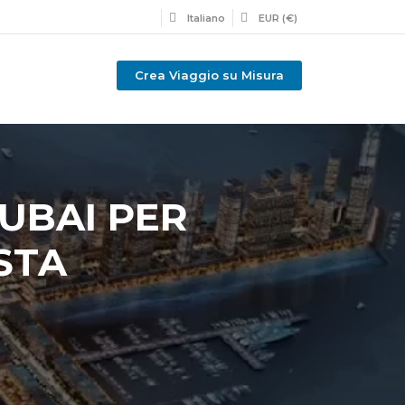
Italiano
EUR (€)
Crea Viaggio su Misura
UBAI PER
STA