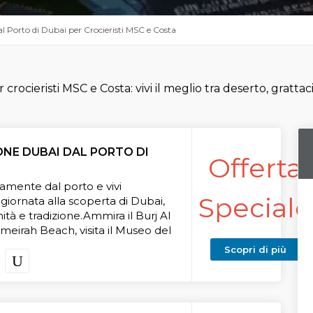
al Porto di Dubai per Crocieristi MSC e Costa
r crocieristi MSC e Costa: vivi il meglio tra deserto, gratt
ONE DUBAI DAL PORTO DI
Offerta
tamente dal porto e vivi
Speciale
 giornata alla scoperta di Dubai,
ità e tradizione.Ammira il Burj Al
meirah Beach, visita il Museo del
a Moschea Blu, poi immergiti nel
Scopri di più
rico di Al Fahidi. Naviga sul Dubai
ra e lasciati conquistare dai souk
delle spezie.