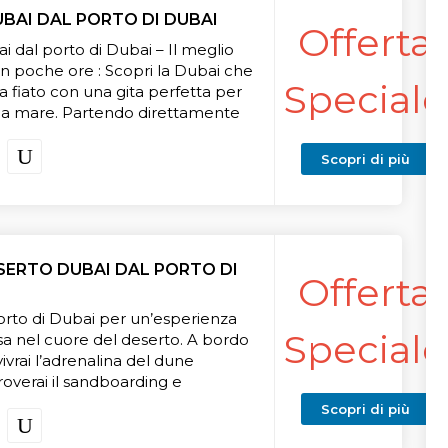
rmet all’Al Khayma Heritage
UBAI DAL PORTO DI DUBAI
e, per chi lo desidera, gran finale
Offerta
no del Burj Khalifa.
i dal porto di Dubai – Il meglio
rfetto per chi arriva via mare e
 in poche ore : Scopri la Dubai che
Speciale
ire l’anima vera di Dubai in
za fiato con una gita perfetta per
.
 via mare. Partendo direttamente
esplorerai il lato più glamour e
la città: dalle viste iconiche del
Scopri di più
ab alla magia di Madinat Jumeirah,
redibile isola artificiale di Palm
antis The Palm, fai shopping o
SERTO DUBAI DAL PORTO DI
Offerta
 Dubai Mall e, se vuoi, sali sul Burj
r una vista che non dimenticherai
porto di Dubai per un’esperienza
Speciale
a nel cuore del deserto. A bordo
 Dubai dal porto di Dubai pensata
vivrai l’adrenalina del dune
ivere il massimo in poche ore, tra
roverai il sandboarding e
hitettura e panorami da sogno.
paesaggi mozzafiato.
Scopri di più
nel tradizionale campo beduino Al