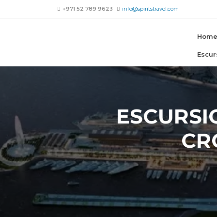
+971 52 789 9623
info@spiritstravel.com
Hom
Escur
ESCURSI
CR