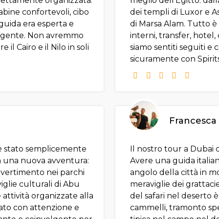
rfettamente organizzata.
meglio dell’Egitto: dall
abine confortevoli, cibo
dei templi di Luxor e A
guida era esperta e
di Marsa Alam. Tutto è 
volgente. Non avremmo
interni, transfer, hotel,
il Cairo e il Nilo in soli
siamo sentiti seguiti 
sicuramente con Spirits
Francesca
 è stato semplicemente
Il nostro tour a Dubai c
ra una nuova avventura:
Avere una guida italian
divertimento nei parchi
angolo della città in m
iglie culturali di Abu
meraviglie dei grattaciel
 attività organizzate alla
del safari nel deserto 
ato con attenzione e
cammelli, tramonto spe