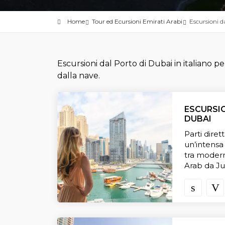
Home
Tour ed Ecursioni Emirati Arabi
Escursioni d
Escursioni dal Porto di Dubai in italiano pe
dalla nave.
ESCURSI
DUBAI
Parti diret
un’intensa
tra modern
Arab da Ju
Futuro e l
fascino sto
Creek in ab
dell’oro e 