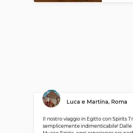
Khayma con
cammello t
è la scelta
vogliono sc
spettacola
Luca e Martina, Roma
Il nostro viaggio in Egitto con Spirits T
semplicemente indimenticabile! Dalle P