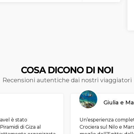
 caffè arabo, datteri e un giro in
ra le dune.Il
tour deserto Dubai
 ideale per i crocieristi che
oprire il lato autentico e
re degli Emirati in poche ore.
COSA DICONO DI NOI
Recensioni autentiche dai nostri viaggiatori
Giulia e M
ravel è stato
Un’esperienza completa
iramidi di Giza al
Crociera sul Nilo e Mar