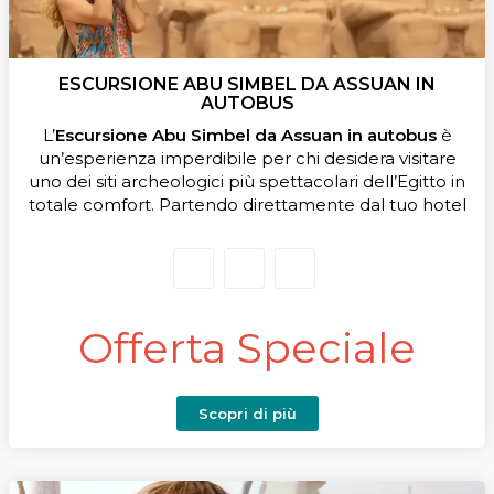
ESCURSIONE ABU SIMBEL DA ASSUAN IN
AUTOBUS
L’
Escursione Abu Simbel da Assuan in autobus
è
un’esperienza imperdibile per chi desidera visitare
uno dei siti archeologici più spettacolari dell’Egitto in
totale comfort. Partendo direttamente dal tuo hotel
ad Assuan, raggiungerai Abu Simbel con un viaggio
organizzato e assistito, per ammirare i maestosi
templi di Ramses II e Nefertari, patrimonio UNESCO
e simbolo dell’antica civiltà egizia.
Offerta Speciale
Scopri di più