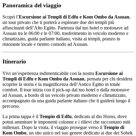
Panoramica del viaggio
Scopri l’
Escursione ai Templi di Edfu e Kom Ombo da Assuan
,
un tour privato che ti porterà a esplorare due dei templi più
affascinanti dell’Alto Egitto. Partenza dal tuo hotel o motonave ad
Assuan tra le 06:00 e le 07:00, trasferimento in veicolo moderno e
climatizzato, guida parlante italiano, visita ai templi, pranzo in
ristorante locale e rientro comodo ad Assuan.
Itinerario
Vivi un’esperienza indimenticabile con la nostra
Escursione ai
Templi di Edfu e Kom Ombo da Assuan
, pensata per chi desidera
scoprire la storia e la magnificenza dell’Antico Egitto in totale
comfort. Il tour inizia con il pick-up dal tuo hotel o dalla motonave
ad Assuan, a bordo di un veicolo privato moderno e climatizzato,
accompagnato da una guida parlante italiano che ti guiderà lungo il
percorso.
La prima tappa è il
Tempio di Edfu
, dedicato al dio Horus, dove
potrai ammirare le imponenti colonne e i rilievi che raccontano miti
millenari. Dopo la visita, il viaggio prosegue verso il
Tempio di
Kom Ombo
, un sito unico nel suo genere dedicato ai due dei Sobek