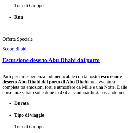
Tour di Gruppo
Run
Offerta Speciale
Scopri di più
Escursione deserto Abu Dhabi dal porto
Parti per un’esperienza indimenticabile con la nostra
escursione
deserto Abu Dhabi dal porto di Abu Dhabi
, un'avventura
completa tra emozioni forti e atmosfere da Mille e una Notte. Dalle
corse mozzafiato sulle dune in 4x4 al sandboarding, passando per
spettacolari tramonti e un'accogliente serata in campo beduino con
cena barbecue, danza del ventre e henné.
Durata
Se cerchi un mix perfetto tra cultura, divertimento e panorami da
Tipo di viaggio
sogno, la nostra
escursione nel deserto Abu Dhabi
è l’occasione
perfetta per vivere l’anima autentica degli Emirati.
Tour di Gruppo