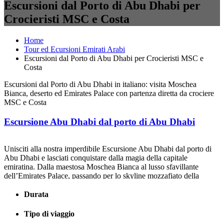
Escursioni dal Porto di Abu Dhabi per
Crocieristi MSC e Costa
Home
Tour ed Ecursioni Emirati Arabi
Escursioni dal Porto di Abu Dhabi per Crocieristi MSC e
Costa
Escursioni dal Porto di Abu Dhabi in italiano: visita Moschea
Bianca, deserto ed Emirates Palace con partenza diretta da crociere
MSC e Costa
Escursione Abu Dhabi dal porto di Abu Dhabi
Unisciti alla nostra imperdibile Escursione Abu Dhabi dal porto di
Abu Dhabi e lasciati conquistare dalla magia della capitale
emiratina. Dalla maestosa Moschea Bianca al lusso sfavillante
dell’Emirates Palace, passando per lo skyline mozzafiato della
Corniche e lo shopping al Marina Mall, vivrai un mix perfetto di
cultura, modernità e fascino arabo.Partenza comoda dal porto, guida
Durata
in italiano, emozioni garantite!
Tipo di viaggio