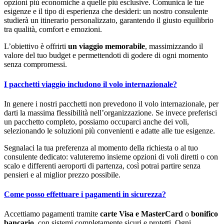
opzioni più economiche a quelle più esclusive. Comunica le tue
esigenze e il tipo di esperienza che desideri: un nostro consulente
studierà un itinerario personalizzato, garantendo il giusto equilibrio
tra qualità, comfort e emozioni.
L’obiettivo è offrirti
un viaggio memorabile
, massimizzando il
valore del tuo budget e permettendoti di godere di ogni momento
senza compromessi.
I pacchetti viaggio includono il volo internazionale?
In genere i nostri pacchetti non prevedono il volo internazionale, per
darti la massima flessibilità nell’organizzazione. Se invece preferisci
un pacchetto completo, possiamo occuparci anche dei voli,
selezionando le soluzioni più convenienti e adatte alle tue esigenze.
Segnalaci la tua preferenza al momento della richiesta o al tuo
consulente dedicato: valuteremo insieme opzioni di voli diretti o con
scalo e differenti aeroporti di partenza, così potrai partire senza
pensieri e al miglior prezzo possibile.
Come posso effettuare i pagamenti in sicurezza?
Accettiamo pagamenti tramite
carte Visa e MasterCard
o
bonifico
bancario
, con sistemi completamente sicuri e protetti. Ogni