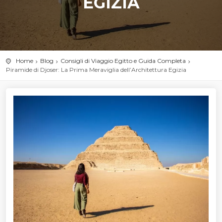
EGIZIA
Home
Blog
Consigli di Viaggio Egitto e Guida Completa
Piramide di Djoser: La Prima Meraviglia dell’Architettura Egizia