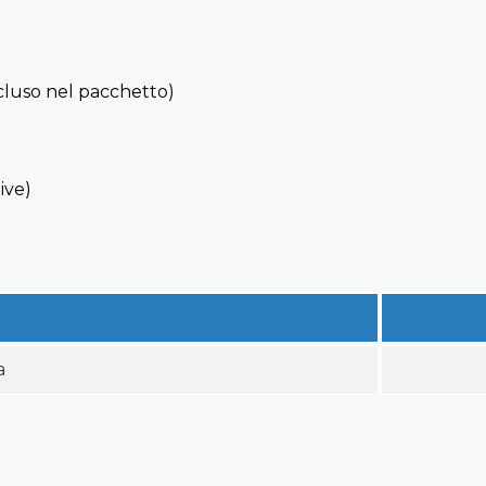
ncluso nel pacchetto)
ive)
a