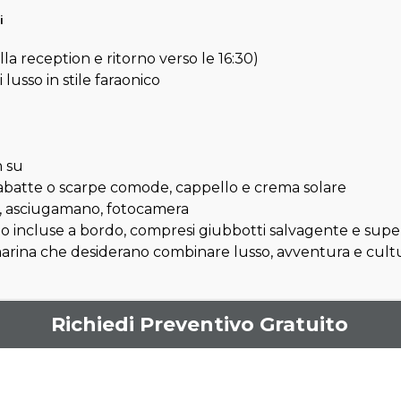
i
lla reception e ritorno verso le 16:30)
lusso in stile faraonico
n su
batte o scarpe comode, cappello e crema solare
, asciugamano, fotocamera
no incluse a bordo, compresi giubbotti salvagente e supe
 marina che desiderano combinare lusso, avventura e cultu
Richiedi Preventivo Gratuito