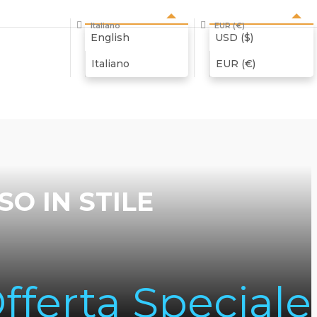
Italiano
EUR (€)
English
USD ($)
Italiano
EUR (€)
O IN STILE
fferta Speciale