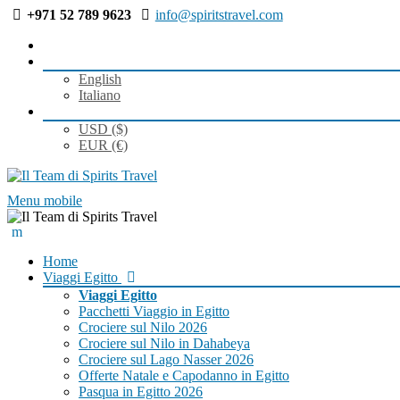
+971 52 789 9623
info@spiritstravel.com
Italiano
English
Italiano
EUR (€)
USD ($)
EUR (€)
Menu mobile
Home
Viaggi Egitto
Viaggi Egitto
Pacchetti Viaggio in Egitto
Crociere sul Nilo 2026
Crociere sul Nilo in Dahabeya
Crociere sul Lago Nasser 2026
Offerte Natale e Capodanno in Egitto
Pasqua in Egitto 2026