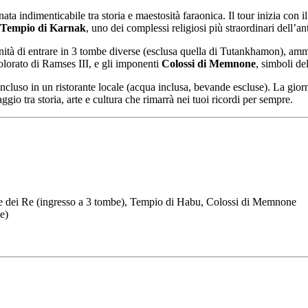
ata indimenticabile tra storia e maestosità faraonica. Il tour inizia con i
Tempio di Karnak
, uno dei complessi religiosi più straordinari dell’an
nità di entrare in 3 tombe diverse (esclusa quella di Tutankhamon), ammir
colorato di Ramses III, e gli imponenti
Colossi di Memnone
, simboli de
cluso in un ristorante locale (acqua inclusa, bevande escluse). La giorna
aggio tra storia, arte e cultura che rimarrà nei tuoi ricordi per sempre.
Valle dei Re (ingresso a 3 tombe), Tempio di Habu, Colossi di Memnone
e)