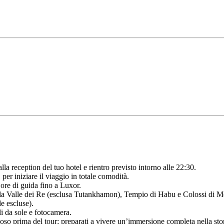
lla reception del tuo hotel e rientro previsto intorno alle 22:30.
er iniziare il viaggio in totale comodità.
ore di guida fino a Luxor.
lla Valle dei Re (esclusa Tutankhamon), Tempio di Habu e Colossi di M
e escluse).
i da sole e fotocamera.
so prima del tour; preparati a vivere un’immersione completa nella stori