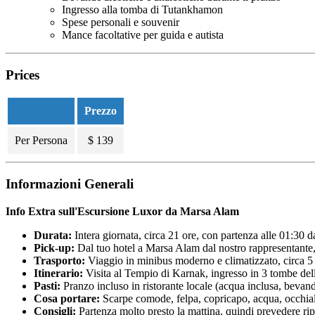
Ingresso alla tomba di Tutankhamon
Spese personali e souvenir
Mance facoltative per guida e autista
Prices
Prezzo
Per Persona
$
139
Informazioni Generali
Info Extra sull'Escursione Luxor da Marsa Alam
Durata:
Intera giornata, circa 21 ore, con partenza alle 01:30 da
Pick-up:
Dal tuo hotel a Marsa Alam dal nostro rappresentante, p
Trasporto:
Viaggio in minibus moderno e climatizzato, circa 5 
Itinerario:
Visita al Tempio di Karnak, ingresso in 3 tombe de
Pasti:
Pranzo incluso in ristorante locale (acqua inclusa, bevand
Cosa portare:
Scarpe comode, felpa, copricapo, acqua, occhial
Consigli:
Partenza molto presto la mattina, quindi prevedere ripo