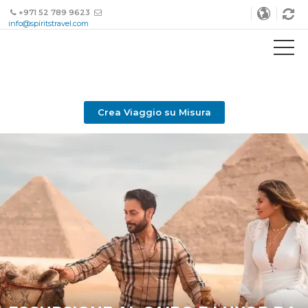
+971 52 789 9623
info@spiritstravel.com
Crea Viaggio su Misura