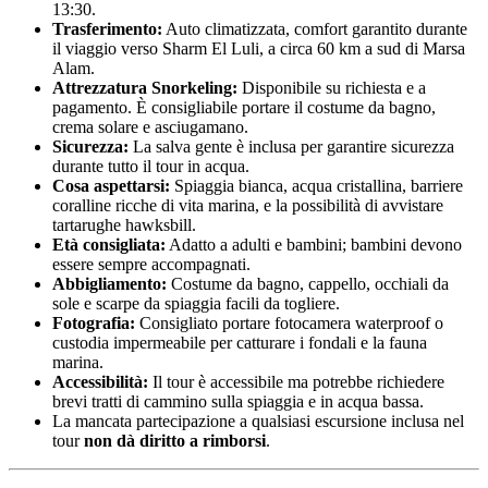
13:30.
Trasferimento:
Auto climatizzata, comfort garantito durante
il viaggio verso Sharm El Luli, a circa 60 km a sud di Marsa
Alam.
Attrezzatura Snorkeling:
Disponibile su richiesta e a
pagamento. È consigliabile portare il costume da bagno,
crema solare e asciugamano.
Sicurezza:
La salva gente è inclusa per garantire sicurezza
durante tutto il tour in acqua.
Cosa aspettarsi:
Spiaggia bianca, acqua cristallina, barriere
coralline ricche di vita marina, e la possibilità di avvistare
tartarughe hawksbill.
Età consigliata:
Adatto a adulti e bambini; bambini devono
essere sempre accompagnati.
Abbigliamento:
Costume da bagno, cappello, occhiali da
sole e scarpe da spiaggia facili da togliere.
Fotografia:
Consigliato portare fotocamera waterproof o
custodia impermeabile per catturare i fondali e la fauna
marina.
Accessibilità:
Il tour è accessibile ma potrebbe richiedere
brevi tratti di cammino sulla spiaggia e in acqua bassa.
La mancata partecipazione a qualsiasi escursione inclusa nel
tour
non dà diritto a rimborsi
.