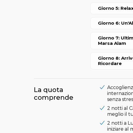
Giorno 5: Rela
Giorno 6: Un'A
Giorno 7: Ulti
Marsa Alam
Giorno 8: Arri
Ricordare
Accoglienza 
La quota
internazion
comprende
senza stres
2 notti al 
meglio il t
2 notti a L
iniziare al 