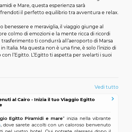
ramidi e Mare, questa esperienza sarà
frendoti il perfetto equilibrio tra avventura e relax.
o benessere e meraviglia, il viaggio giunge al
ore colmo di emozioni e la mente ricca di ricordi
n trasferimento ti condurrà all’aeroporto di Marsa
in Italia. Ma questa non è una fine, è solo l’inizio di
n l’Egitto. L’Egitto ti aspetta per svelarti i suoi
Vedi tutto
nuti al Cairo - Inizia il tuo Viaggio Egitto
e
gio Egitto Piramidi e mare
” inizia nella vibrante
o
, dove sarete accolti con un caloroso benvenuto
nel vostro hotel. Qui potrete rilassarvi dopo il