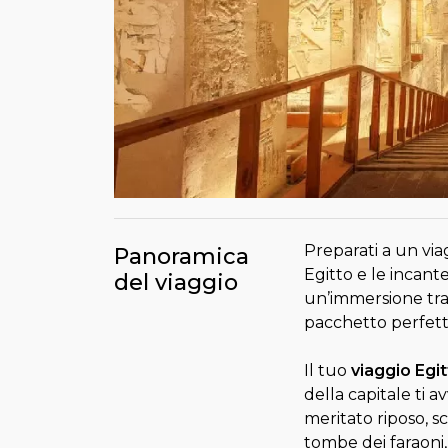
Preparati a un viag
Panoramica
Egitto e le incan
del viaggio
un’immersione tra 
pacchetto perfett
Il tuo
viaggio Egit
della capitale ti 
meritato riposo, s
tombe dei faraoni,