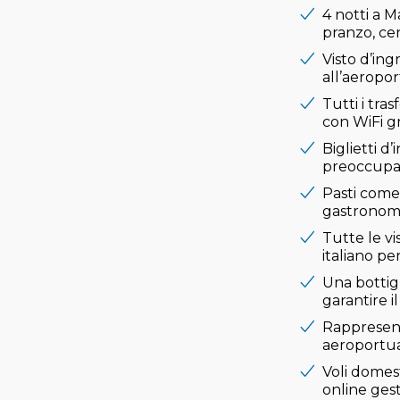
4 notti a M
pranzo, ce
Visto d’ingr
all’aeropor
Tutti i tra
con WiFi gr
Biglietti d
preoccupaz
Pasti come 
gastronom
Tutte le vi
italiano per
Una bottig
garantire i
Rappresent
aeroportua
Voli domest
online gest