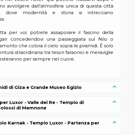
arvi avvolgere dall’atmosfera unica di questa città
 dove modernità e storia si intrecciano
e.
tta per voi: potrete assaporare il fascino della
gari concedendovi una passeggiata sul Nilo o
monto che colora il cielo sopra le piramidi. È solo
ventura straordinaria tra tesori faraonici e meraviglie
 resteranno per sempre nel cuore.
midi di Giza e Grande Museo Egizio
per Luxor - Valle dei Re - Tempio di
Colossi di Memnone
pio Karnak - Tempio Luxor - Partenza per