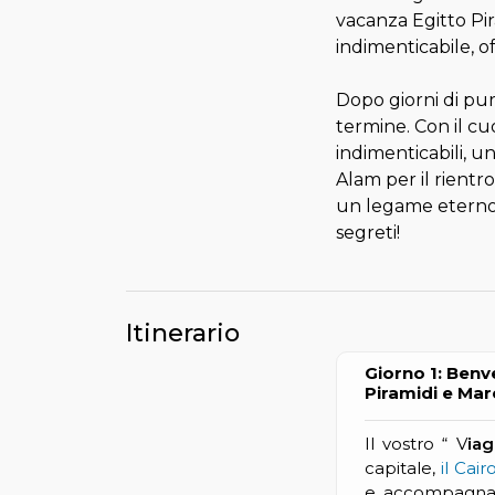
vacanza Egitto Pi
indimenticabile, of
Dopo giorni di pur
termine. Con il cu
indimenticabili, u
Alam per il rientro 
un legame eterno co
segreti!
Itinerario
Giorno 1: Benve
Piramidi e Mar
Il vostro “ V
iag
capitale,
il Cair
e accompagnati 