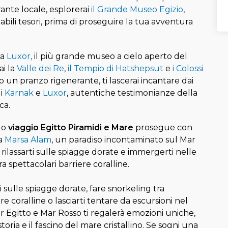
rante locale, esplorerai
il Grande Museo Egizio
,
abili tesori, prima di proseguire la tua avventura
 a
Luxor,
il più grande museo a cielo aperto del
i la
Valle dei Re
,
il Tempio di Hatshepsut
e
i Colossi
o un pranzo rigenerante, ti lascerai incantare dai
di
Karnak
e
Luxor
, autentiche testimonianze della
ca.
uo
viaggio Egitto Piramidi e Mare
prosegue con
a
Marsa Alam
, un paradiso incontaminato sul Mar
 rilassarti sulle spiagge dorate e immergerti nelle
ra spettacolari barriere coralline.
ti sulle spiagge dorate, fare snorkeling tra
re coralline o lasciarti tentare da escursioni nel
ur Egitto e Mar Rosso ti regalerà emozioni uniche,
storia e il fascino del mare cristallino. Se sogni una