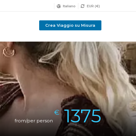
Italiano
EUR (€)
Crea Viaggio su Misura
1375
€
from/per person