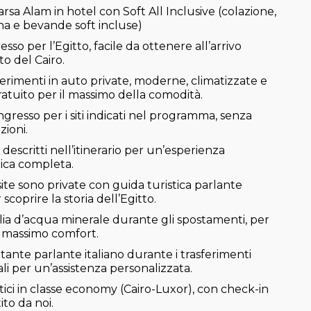
arsa Alam in hotel con Soft All Inclusive (colazione,
na e bevande soft incluse)
esso per l’Egitto, facile da ottenere all’arrivo
to del Cairo.
sferimenti in auto private, moderne, climatizzate e
atuito per il massimo della comodità.
’ingresso per i siti indicati nel programma, senza
ioni.
descritti nell’itinerario per un’esperienza
ica completa.
site sono private con guida turistica parlante
 scoprire la storia dell’Egitto.
lia d’acqua minerale durante gli spostamenti, per
l massimo comfort.
ante parlante italiano durante i trasferimenti
li per un’assistenza personalizzata.
ici in classe economy (Cairo-Luxor), con check-in
ito da noi.