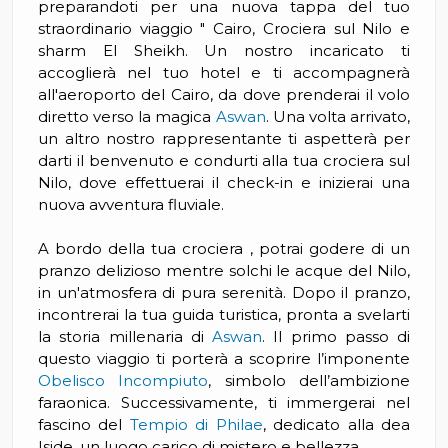
preparandoti per una nuova tappa del tuo
straordinario viaggio " Cairo, Crociera sul Nilo e
sharm El Sheikh. Un nostro incaricato ti
accoglierà nel tuo hotel e ti accompagnerà
all'aeroporto del Cairo, da dove prenderai il volo
diretto verso la magica
Aswan
. Una volta arrivato,
un altro nostro rappresentante ti aspetterà per
darti il benvenuto e condurti alla tua crociera sul
Nilo, dove effettuerai il check-in e inizierai una
nuova avventura fluviale.
A bordo della tua crociera , potrai godere di un
pranzo delizioso mentre solchi le acque del Nilo,
in un'atmosfera di pura serenità. Dopo il pranzo,
incontrerai la tua guida turistica, pronta a svelarti
la storia millenaria di
Aswan
. Il primo passo di
questo viaggio ti porterà a scoprire l’imponente
Obelisco Incompiuto
, simbolo dell’ambizione
faraonica. Successivamente, ti immergerai nel
fascino del
Tempio di Philae
, dedicato alla dea
Iside, un luogo carico di mistero e bellezza.