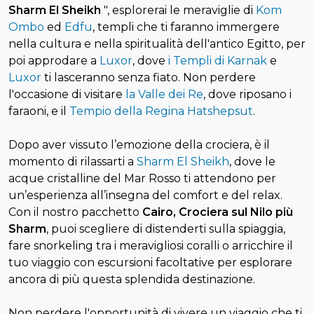
Sharm El Sheikh
", esplorerai le meraviglie di
Kom
Ombo
ed
Edfu
, templi che ti faranno immergere
nella cultura e nella spiritualità dell'antico Egitto, per
poi approdare a
Luxor
, dove
i Templi di Karnak
e
Luxor
ti lasceranno senza fiato. Non perdere
l'occasione di visitare
la Valle dei Re
, dove riposano i
faraoni, e il
Tempio della Regina Hatshepsut
.
Dopo aver vissuto l’emozione della crociera, è il
momento di rilassarti a
Sharm El Sheikh
, dove le
acque cristalline del Mar Rosso ti attendono per
un’esperienza all’insegna del comfort e del relax.
Con il nostro pacchetto
Cairo, Crociera sul Nilo più
Sharm
, puoi scegliere di distenderti sulla spiaggia,
fare snorkeling tra i meravigliosi coralli o arricchire il
tuo viaggio con escursioni facoltative per esplorare
ancora di più questa splendida destinazione.
Non perdere l'opportunità di vivere un viaggio che ti