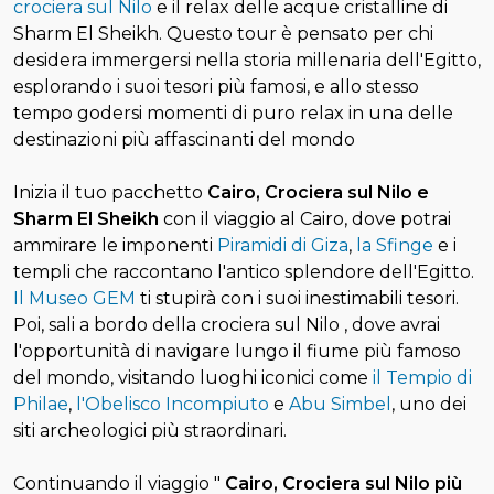
crociera sul Nilo
e il relax delle acque cristalline di
Sharm El Sheikh. Questo tour è pensato per chi
desidera immergersi nella storia millenaria dell'Egitto,
esplorando i suoi tesori più famosi, e allo stesso
tempo godersi momenti di puro relax in una delle
destinazioni più affascinanti del mondo
Inizia il tuo pacchetto
Cairo, Crociera sul Nilo e
Sharm El Sheikh
con il viaggio al Cairo, dove potrai
ammirare le imponenti
Piramidi di Giza
,
la Sfinge
e i
templi che raccontano l'antico splendore dell'Egitto.
Il Museo GEM
ti stupirà con i suoi inestimabili tesori.
Poi, sali a bordo della crociera sul Nilo
, dove avrai
l'opportunità di navigare lungo il fiume più famoso
del mondo, visitando luoghi iconici come
il Tempio di
Philae
,
l'Obelisco Incompiuto
e
Abu Simbel
, uno dei
siti archeologici più straordinari.
Continuando il viaggio "
Cairo, Crociera sul Nilo più