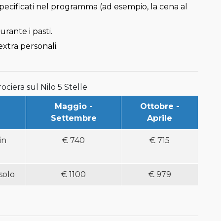
specificati nel programma (ad esempio, la cena al
rante i pasti.
xtra personali.
ociera sul Nilo 5 Stelle
Maggio -
Ottobre -
Settembre
Aprile
in
€
740
€
715
solo
€
1100
€
979