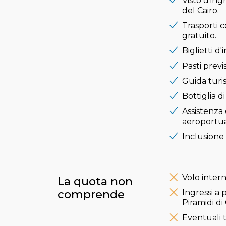
Visto d'ingr
del Cairo.
Trasporti c
gratuito.
Biglietti d
Pasti previs
Guida turist
Bottiglia d
Assistenza 
aeroportua
Inclusione 
Volo intern
La quota non
comprende
Ingressi a
Piramidi di 
Eventuali t