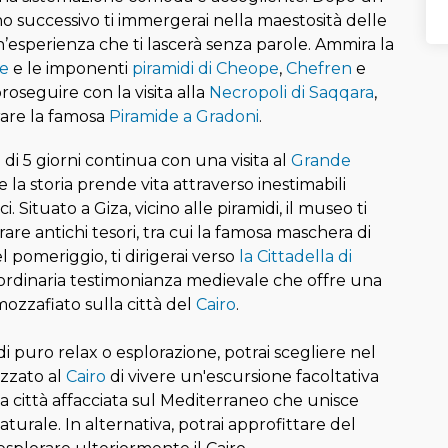
orno successivo ti immergerai nella maestosità delle
n’esperienza che ti lascerà senza parole. Ammira la
ge
e le imponenti
piramidi di Cheope
,
Chefren
e
proseguire con la visita alla
Necropoli di Saqqara
,
are la famosa
Piramide a Gradoni
.
o di 5 giorni continua con una visita al
Grande
e la storia prende vita attraverso inestimabili
. Situato a Giza, vicino alle piramidi, il museo ti
are antichi tesori, tra cui la famosa maschera di
pomeriggio, ti dirigerai verso
la Cittadella di
aordinaria testimonianza medievale che offre una
ozzafiato sulla città del
Cairo
.
i puro relax o esplorazione, potrai scegliere nel
izzato al
Cairo
di vivere un'escursione facoltativa
a città affacciata sul Mediterraneo che unisce
aturale. In alternativa, potrai approfittare del