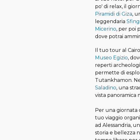
po' di relax, il gi
Piramidi di Giza
, u
leggendaria
Sfin
Micerino
, per poi 
dove potrai ammir
Il tuo tour al Cair
Museo Egizio
, dov
reperti archeologici
permette di esplor
Tutankhamon. Nel 
Saladino
, una str
vista panoramica m
Per una giornata d
tuo viaggio organ
ad Alessandria, un
storia e bellezza n