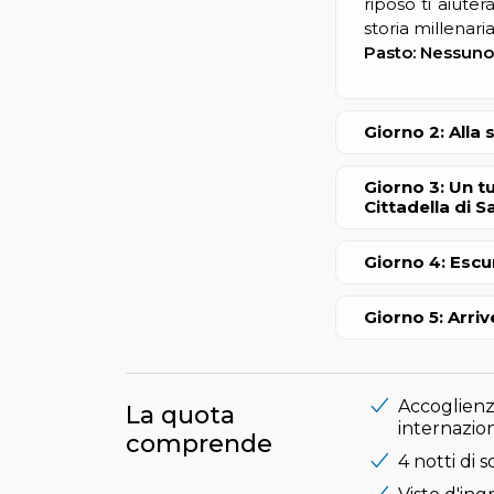
riposo ti aiuter
storia millenari
Pasto: Nessuno
Giorno 2: Alla
Giorno 3: Un tu
Cittadella di S
Giorno 4: Escu
Giorno 5: Arriv
Accoglienza
La quota
internazion
comprende
4 notti di 