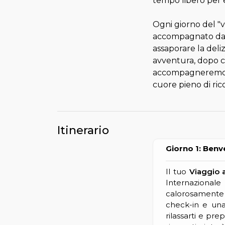
tempo libero per e
Ogni giorno del "vi
accompagnato da pas
assaporare la deli
avventura, dopo ci
accompagneremo all
cuore pieno di rico
Itinerario
Giorno 1: Benve
Il tuo
Viaggio a
Internazional
calorosamente 
check-in e una
rilassarti e pre