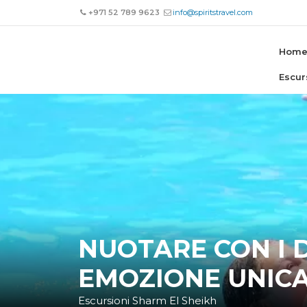
+971 52 789 9623
info@spiritstravel.com
Hom
Escur
NUOTARE CON I D
EMOZIONE UNICA
Escursioni Sharm El Sheikh