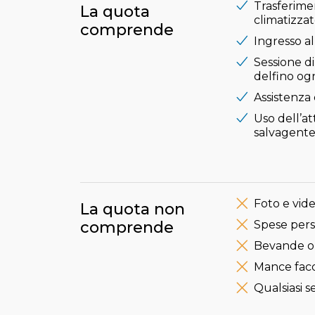
Trasferimen
La quota
climatizza
comprende
Ingresso a
Sessione di
delfino og
Assistenza 
Uso dell’a
salvagente,
Foto e vide
La quota non
comprende
Spese pers
Bevande o
Mance faco
Qualsiasi 