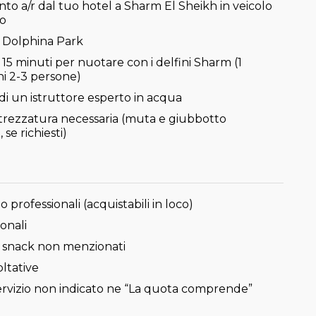
to a/r dal tuo hotel a Sharm El Sheikh in veicolo
to
l Dolphina Park
 15 minuti per nuotare con i delfini Sharm (1
ni 2-3 persone)
di un istruttore esperto in acqua
ttrezzatura necessaria (muta e giubbotto
 se richiesti)
o professionali (acquistabili in loco)
onali
 snack non menzionati
ltative
servizio non indicato ne “La quota comprende”