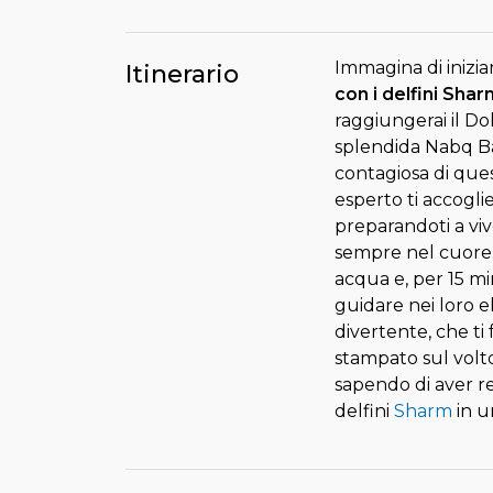
Immagina di inizia
Itinerario
con i delfini Shar
raggiungerai il Do
splendida Nabq Bay
contagiosa di ques
esperto ti accoglier
preparandoti a viv
sempre nel cuore. 
acqua e, per 15 min
guidare nei loro e
divertente, che ti 
stampato sul volto
sapendo di aver re
delfini
Sharm
in u