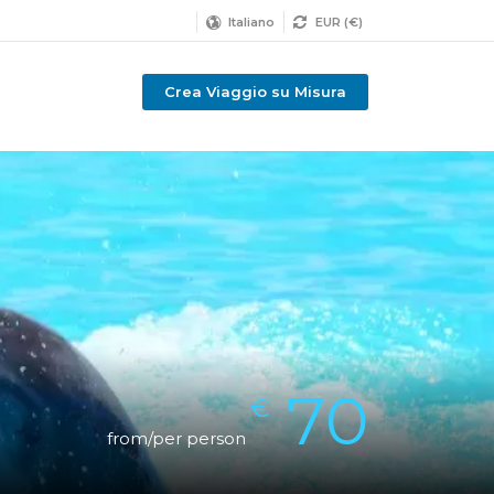
Italiano
EUR (€)
Crea Viaggio su Misura
70
€
from/per person