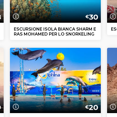
8
30
€
ESCURSIONE ISOLA BIANCA SHARM E
ES
RAS MOHAMED PER LO SNORKELING
9
20
€