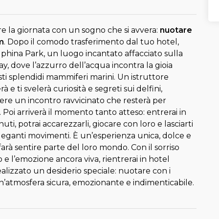
re la giornata con un sogno che si avvera:
nuotare
m
. Dopo il comodo trasferimento dal tuo hotel,
lphina Park, un luogo incantato affacciato sulla
, dove l’azzurro dell’acqua incontra la gioia
ti splendidi mammiferi marini. Un istruttore
à e ti svelerà curiosità e segreti sui delfini,
ere un incontro ravvicinato che resterà per
Poi arriverà il momento tanto atteso: entrerai in
uti, potrai accarezzarli, giocare con loro e lasciarti
leganti movimenti. È un’esperienza unica, dolce e
farà sentire parte del loro mondo. Con il sorriso
 e l’emozione ancora viva, rientrerai in hotel
alizzato un desiderio speciale: nuotare con i
n’atmosfera sicura, emozionante e indimenticabile.