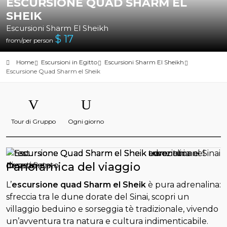
ESCURSIONE QUAD SHARM EL
SHEIK
Escursioni Sharm El Sheikh
$
17
from/per person
Home
Escursioni in Egitto
Escursioni Sharm El Sheikh
Escursione Quad Sharm el Sheik
Tour di Gruppo
Ogni giorno
Panoramica del viaggio
L’
escursione quad Sharm el Sheik
è pura adrenalina:
sfreccia tra le dune dorate del Sinai, scopri un
villaggio beduino e sorseggia tè tradizionale, vivendo
un’avventura tra natura e cultura indimenticabile.