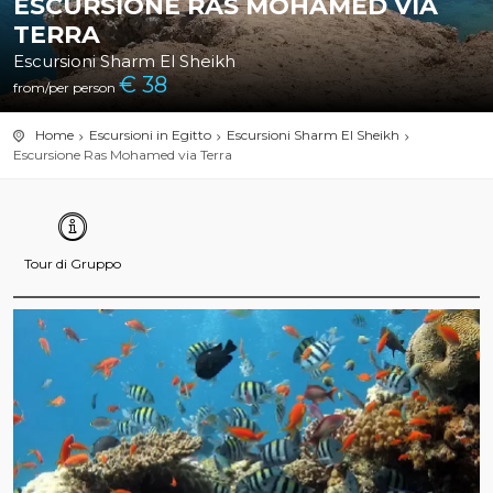
ESCURSIONE RAS MOHAMED VIA
TERRA
Escursioni Sharm El Sheikh
€
38
from/per person
Home
Escursioni in Egitto
Escursioni Sharm El Sheikh
Escursione Ras Mohamed via Terra
Tour di Gruppo