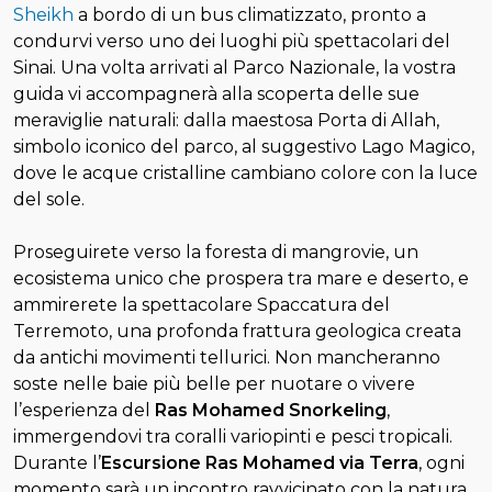
Sheikh
a bordo di un bus climatizzato, pronto a
condurvi verso uno dei luoghi più spettacolari del
Sinai. Una volta arrivati al Parco Nazionale, la vostra
guida vi accompagnerà alla scoperta delle sue
meraviglie naturali: dalla maestosa Porta di Allah,
simbolo iconico del parco, al suggestivo Lago Magico,
dove le acque cristalline cambiano colore con la luce
del sole.
Proseguirete verso la foresta di mangrovie, un
ecosistema unico che prospera tra mare e deserto, e
ammirerete la spettacolare Spaccatura del
Terremoto, una profonda frattura geologica creata
da antichi movimenti tellurici. Non mancheranno
soste nelle baie più belle per nuotare o vivere
l’esperienza del
Ras Mohamed Snorkeling
,
immergendovi tra coralli variopinti e pesci tropicali.
Durante l’
Escursione Ras Mohamed via Terra
, ogni
momento sarà un incontro ravvicinato con la natura