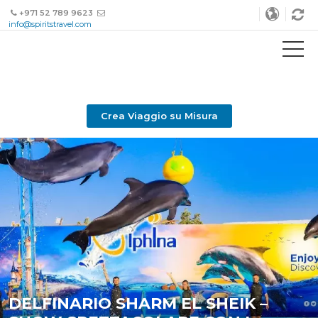
+971 52 789 9623
info@spiritstravel.com
Crea Viaggio su Misura
DELFINARIO SHARM EL SHEIK –