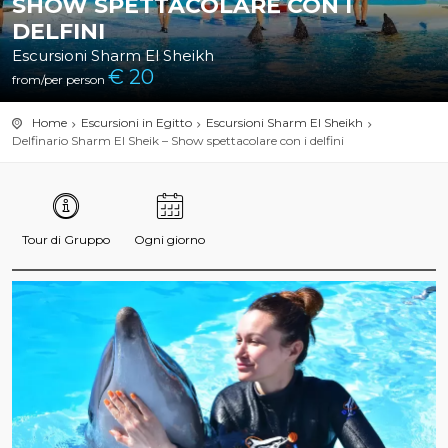
SHOW SPETTACOLARE CON I
DELFINI
Escursioni Sharm El Sheikh
€
20
from/per person
Home
Escursioni in Egitto
Escursioni Sharm El Sheikh
Delfinario Sharm El Sheik – Show spettacolare con i delfini
Tour di Gruppo
Ogni giorno