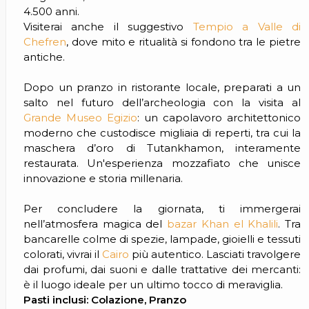
4.500 anni.
Visiterai anche il suggestivo
Tempio a Valle di
Chefren
, dove mito e ritualità si fondono tra le pietre
antiche.
Dopo un pranzo in ristorante locale, preparati a un
salto nel futuro dell’archeologia con la visita al
Grande Museo Egizio
: un capolavoro architettonico
moderno che custodisce migliaia di reperti, tra cui la
maschera d’oro di Tutankhamon, interamente
restaurata. Un'esperienza mozzafiato che unisce
innovazione e storia millenaria.
Per concludere la giornata, ti immergerai
nell’atmosfera magica del
bazar Khan el Khalili
. Tra
bancarelle colme di spezie, lampade, gioielli e tessuti
colorati, vivrai il
Cairo
più autentico. Lasciati travolgere
dai profumi, dai suoni e dalle trattative dei mercanti:
è il luogo ideale per un ultimo tocco di meraviglia.
Pasti inclusi: Colazione, Pranzo