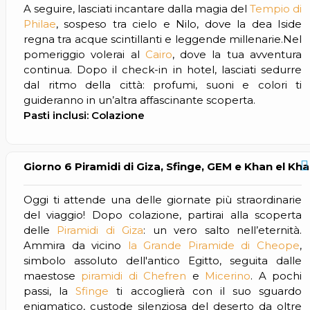
A seguire, lasciati incantare dalla magia del
Tempio di
Philae
, sospeso tra cielo e Nilo, dove la dea Iside
regna tra acque scintillanti e leggende millenarie.Nel
pomeriggio volerai al
Cairo
, dove la tua avventura
continua. Dopo il check-in in hotel, lasciati sedurre
dal ritmo della città: profumi, suoni e colori ti
guideranno in un’altra affascinante scoperta.
Pasti inclusi: Colazione
Giorno 6 Piramidi di Giza, Sfinge, GEM e Khan el Khali
Oggi ti attende una delle giornate più straordinarie
del viaggio! Dopo colazione, partirai alla scoperta
delle
Piramidi di Giza
: un vero salto nell’eternità.
Ammira da vicino
la Grande Piramide di Cheope
,
simbolo assoluto dell'antico Egitto, seguita dalle
maestose
piramidi di Chefren
e
Micerino
. A pochi
passi, la
Sfinge
ti accoglierà con il suo sguardo
enigmatico, custode silenziosa del deserto da oltre