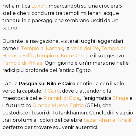
nella mitica
Luxor
, imbarcandoti su una crociera 5
stelle che ti condurrà tra templi millenari, acque
tranquille e paesaggi che sembrano usciti da un
sogno.
Durante la navigazione, visiterai luoghi leggendari
come il
Tempio di Karnak
, la
Valle dei Re
,
Tempio di
Horus a Edfu
,
tempio di Kom Ombo
e il suggestivo
Tempio di Philae
. Ogni giorno è un'immersione nelle
radici più profonde dell’antico Egitto.
La tua
Pasqua sul Nilo e Cairo
continua con il volo
verso la capitale,
Il Cairo
, dove ti attendono la
maestosità delle
Piramidi di Giza
,, l’enigmatica
Sfinge
e
il futuristico
Grande Museo Egizio
(GEM), che
custodisce i tesori di Tutankhamon. Concludi il viaggio
tra i profumi e i colori del celebre
bazar Khan el Khalili
,
perfetto per trovare souvenir autentici.