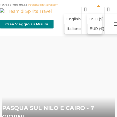
+971 52 789 9623
info@spiritstravel.com
English
USD ($)
Crea Viaggio su Misura
Italiano
EUR (€)
PASQUA SUL NILO E CAIRO - 7
GIORNI