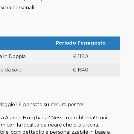
xtra personali.
Periodo Ferragosto
a in Doppia
€
1180
re da solo
€
1640
 viaggio? È pensato su misura per te!
rsa Alam o Hurghada? Nessun problema! Puoi
m con la località balneare che più ti ispira.
sibile: ogni dettaglio è personalizzabile in base ai