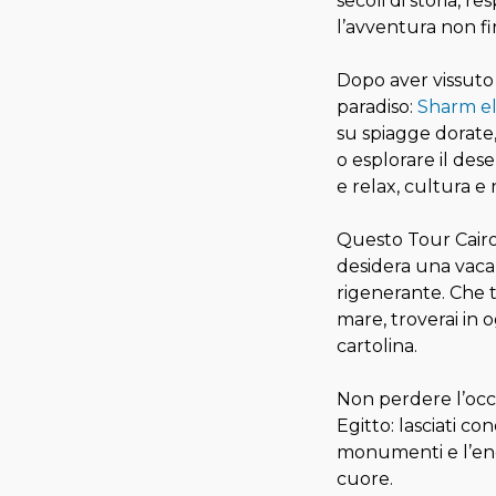
secoli di storia, re
l’avventura non fi
Dopo aver vissuto 
paradiso:
Sharm el
su spiagge dorate,
o esplorare il dese
e relax, cultura e 
Questo Tour Cairo
desidera una vaca
rigenerante. Che t
mare, troverai in 
cartolina.
Non perdere l’occ
Egitto: lasciati co
monumenti e l’ener
cuore.