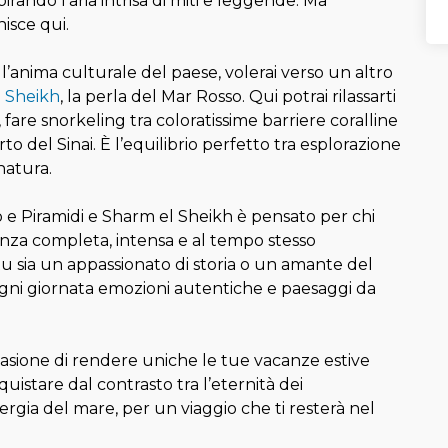
spirando l’aria intrisa di miti e leggende. Ma
nisce qui.
l’anima culturale del paese, volerai verso un altro
 Sheikh
, la perla del Mar Rosso. Qui potrai rilassarti
 fare snorkeling tra coloratissime barriere coralline
rto del Sinai. È l’equilibrio perfetto tra esplorazione
natura.
 e Piramidi e Sharm el Sheikh è pensato per chi
nza completa, intensa e al tempo stesso
u sia un appassionato di storia o un amante del
ogni giornata emozioni autentiche e paesaggi da
asione di rendere uniche le tue vacanze estive
nquistare dal contrasto tra l’eternità dei
gia del mare, per un viaggio che ti resterà nel