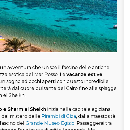
 un’avventura che unisce il fascino delle antiche
lezza esotica del Mar Rosso. Le
vacanze estive
n sogno ad occhi aperti con questo incredibile
porterà dal cuore pulsante del Cairo fino alle spiagge
m el Sheikh.
o e Sharm el Sheikh
inizia nella capitale egiziana,
o dal mistero delle
Piramidi di Giza
, dalla maestosità
fascino del
Grande Museo Egizio
. Passeggerai tra