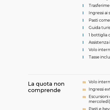
Trasferimen
Ingressi ai
Pasti come 
Guida turist
1 bottiglia
Assistenza i
Volo inter
Tasse inclu
Volo interna
La quota non
comprende
Ingressi e
Escursioni 
mercoledì)
Pasti e bev