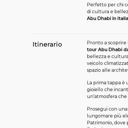
Perfetto per chi 
di cultura e belle
Abu Dhabi in itali
Pronto a scoprire 
Itinerario
tour Abu Dhabi d
bellezza e cultur
veicolo climatizzat
spazio alle archit
La prima tappa è 
gioiello che incant
un’atmosfera che u
Prosegui con una 
lungomare più eleg
Patrimonio, dove po