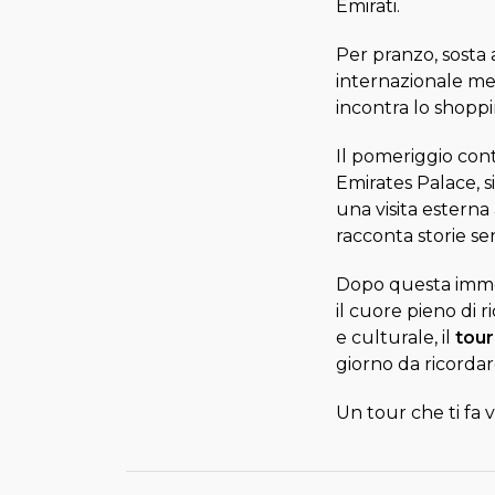
Emirati.
Per pranzo, sosta a
internazionale ment
incontra lo shopp
Il pomeriggio cont
Emirates Palace, s
una visita esterna
racconta storie se
Dopo questa immer
il cuore pieno di 
e culturale, il
tour
giorno da ricordar
Un tour che ti fa 