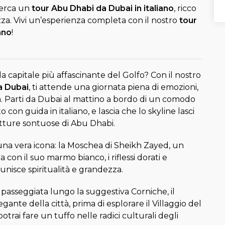
cerca un
tour Abu Dhabi da Dubai in italiano
, ricco
zza. Vivi un’esperienza completa con il nostro
tour
ano
!
la capitale più affascinante del Golfo? Con il nostro
a Dubai
, ti attende una giornata piena di emozioni,
a. Parti da Dubai al mattino a bordo di un comodo
o con guida in italiano, e lascia che lo skyline lasci
etture sontuose di Abu Dhabi.
una vera icona: la Moschea di Sheikh Zayed, un
a con il suo marmo bianco, i riflessi dorati e
nisce spiritualità e grandezza.
passeggiata lungo la suggestiva Corniche, il
ante della città, prima di esplorare il Villaggio del
trai fare un tuffo nelle radici culturali degli