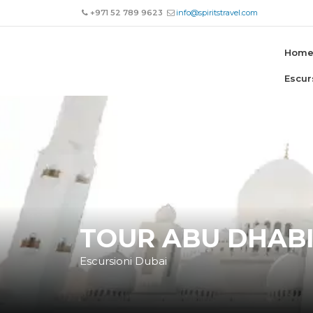
+971 52 789 9623
info@spiritstravel.com
Hom
Escur
TOUR ABU DHABI
Escursioni Dubai