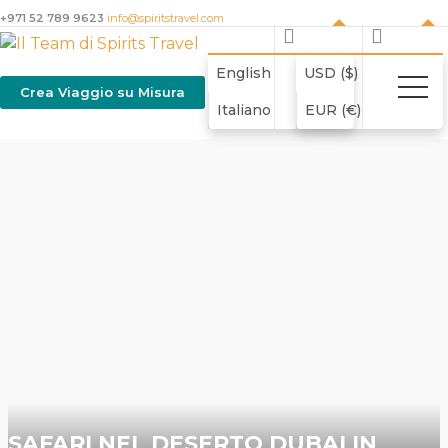
+971 52 789 9623
info@spiritstravel.com
English
USD ($)
Crea Viaggio su Misura
Italiano
EUR (€)
SAFARI NEL DESERTO DUBAI IN