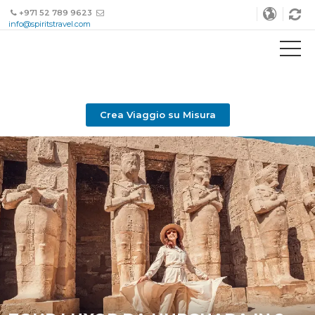
+971 52 789 9623
info@spiritstravel.com
Crea Viaggio su Misura