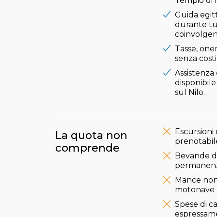
Tempio di 
Guida egit
durante tu
coinvolgen
Tasse, oner
senza costi
Assistenza 
disponibile
sul Nilo.
Escursioni 
La quota non
prenotabil
comprende
Bevande di 
permanenza
Mance non 
motonave e 
Spese di ca
espressame