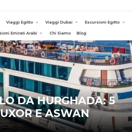
e
Viaggi Egitto
Viaggi Dubai
Escursioni Egitto
sioni Emirati Arabi
Chi Siamo
Blog
ILO DA HURGHADA: 5
 LUXOR E ASWAN