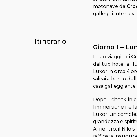
motonave da
Croc
galleggiante dove 
Itinerario
Giorno 1 – Lun
Il tuo viaggio di
Cr
dal tuo hotel a H
Luxor in circa 4 o
salirai a bordo de
casa galleggiante 
Dopo il check-in e 
l’immersione nella
Luxor, un comple
grandezza e spiritu
Al rientro, il Nil
raffinata inaugura