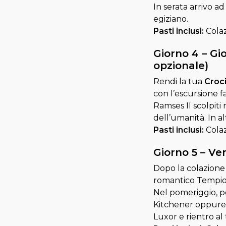
In serata arrivo a
egiziano.
Pasti inclusi:
Colaz
Giorno 4 – Gi
opzionale)
Rendi la tua
Croci
con l’escursione fa
Ramses II scolpiti 
dell’umanità. In al
Pasti inclusi:
Colaz
Giorno 5 – Ve
Dopo la colazione e
romantico Tempio d
Nel pomeriggio, pos
Kitchener oppure r
Luxor e rientro a