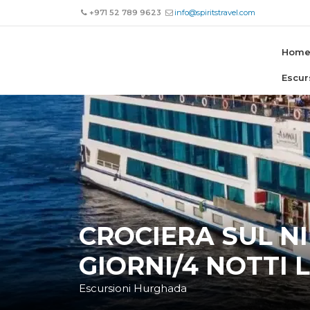
+971 52 789 9623
info@spiritstravel.com
Hom
Escur
CROCIERA SUL N
GIORNI/4 NOTTI
Escursioni Hurghada