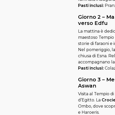
Pasti inclusi:
Pranz
Giorno 2 – Ma
verso Edfu
La mattina è dedica
maestoso Tempio 
storie di faraoni e
Nel pomeriggio, l
chiusa di Esna. R
accompagnano la 
Pasti inclusi:
Colaz
Giorno 3 – Me
Aswan
Visita al Tempio d
d’Egitto. La
Crocie
Ombo, dove scopri
e Haroeris.