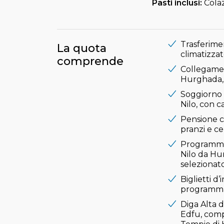
Pasti inclusi:
Colaz
Trasferime
La quota
climatizzat
comprende
Collegamen
Hurghada, 
Soggiorno
Nilo, con c
Pensione co
pranzi e c
Programma 
Nilo da Hu
selezionato
Biglietti d’
programma,
Diga Alta 
Edfu, comp