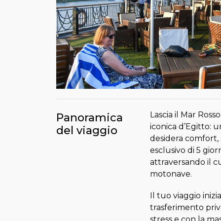
Lascia il Mar Rosso
Panoramica
iconica d’Egitto: 
del viaggio
desidera comfort, 
esclusivo di 5 gio
attraversando il c
motonave.
Il tuo viaggio ini
trasferimento priv
stress e con la ma