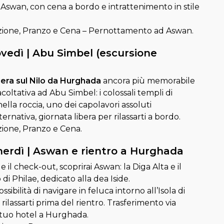
d Aswan, con cena a bordo e intrattenimento in stile
ione, Pranzo e Cena – Pernottamento ad Aswan.
ovedì | Abu Simbel (escursione
era sul Nilo da Hurghada
ancora più memorabile
coltativa ad Abu Simbel: i colossali templi di
nella roccia, uno dei capolavori assoluti
ternativa, giornata libera per rilassarti a bordo.
ione, Pranzo e Cena.
nerdì | Aswan e rientro a Hurghada
 il check-out, scoprirai Aswan: la Diga Alta e il
i Philae, dedicato alla dea Iside.
sibilità di navigare in feluca intorno all’Isola di
ilassarti prima del rientro. Trasferimento via
l tuo hotel a Hurghada.