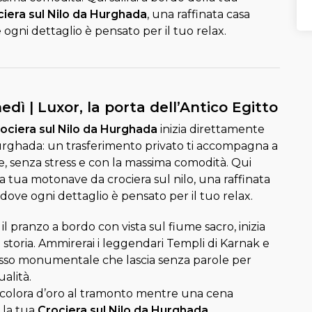
iera sul Nilo da Hurghada
, una raffinata casa
ogni dettaglio è pensato per il tuo relax.
edì | Luxor, la porta dell’Antico Egitto
ociera sul Nilo da Hurghada
inizia direttamente
urghada: un trasferimento privato ti accompagna a
re, senza stress e con la massima comodità. Qui
lla tua motonave da crociera sul nilo, una raffinata
dove ogni dettaglio è pensato per il tuo relax.
il pranzo a bordo con vista sul fiume sacro, inizia
 storia. Ammirerai i leggendari Templi di Karnak e
sso monumentale che lascia senza parole per
alità.
o si colora d’oro al tramonto mentre una cena
 la tua
Crociera sul Nilo da Hurghada
.