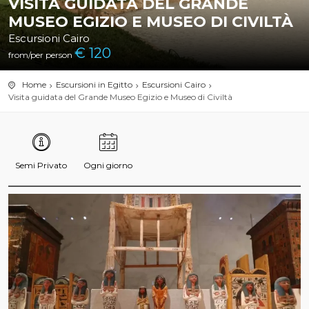
VISITA GUIDATA DEL GRANDE
MUSEO EGIZIO E MUSEO DI CIVILTÀ
Escursioni Cairo
€
120
from/per person
Home
Escursioni in Egitto
Escursioni Cairo
Visita guidata del Grande Museo Egizio e Museo di Civiltà
Semi Privato
Ogni giorno