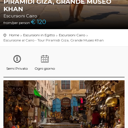
PIRAMIDI GIZA, GRANDE MUSEO
KHAN
Escursioni Cairo
€
120
from/per person
Home
Escursioni in Egitto
Escursioni Cairo
Escursione al Cairo - Tour Piramidi Giza, Grande Museo Khan
Semi Privato
Ogni giorno