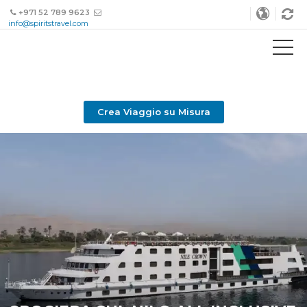
+971 52 789 9623
info@spiritstravel.com
Crea Viaggio su Misura