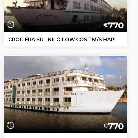
770
€
CROCIERA SUL NILO LOW COST M/S HAPI
770
€