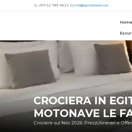
+971 52 789 9623
info@spiritstravel.com
Hom
Escur
CROCIERA IN EG
MOTONAVE LE F
Crociere sul Nilo 2026: Prezzi,Itinerari e Offe