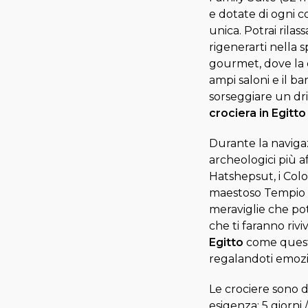
e dotate di ogni c
unica. Potrai rilas
rigenerarti nella sp
gourmet, dove la c
ampi saloni e il b
sorseggiare un dr
crociera in Egitt
Durante la navigazi
archeologici più af
Hatshepsut, i Colo
maestoso Tempio d
meraviglie che po
che ti faranno rivi
Egitto
come questa
regalandoti emozi
Le crociere sono di
esigenza: 5 giorni