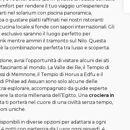
omfort per rendere il tuo viaggio un'esperienza
sarti nel solarium con piscina panoramica,
a o gustare piatti raffinati nei nostri ristoranti
ucina locale si fonde con sapori internazionali. Gli
ar esclusivo saranno il luogo perfetto per
ink mentre ammiri il tramonto sul Nilo. Questa
o
è la combinazione perfetta tra lusso e scoperta.
one, avrai l’opportunità di visitare alcuni dei siti
fascinanti al mondo. La Valle dei Re, il Tempio di
ssi di Memnone, il Tempio di Horus a Edfu e il
i Philae ad Assuan sono solo alcune delle
trai esplorare, accompagnato da guide esperte
vere la storia millenaria dell’Egitto. Una
crociera in
 ti porterà nel cuore di una civiltà senza tempo,
oni uniche.
sponibili in diverse opzioni per adattarsi a ogni
 / 4 notti con partenza da Luxor ogni giovedì, 4