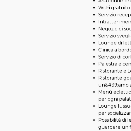
Aria condizion
Wi-Fi gratuito
Servizio recep
Intrattenimen
Negozio di so
Servizio svegli
Lounge di lett
Clinica a bord
Servizio di co
Palestra e cen
Ristorante e 
Ristorante go
un&#39;ampia 
Menù eclettico
per ogni pala
Lounge lussuos
per socializzar
Possibilità di
guardare un f