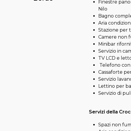
Finestre pano
Nilo
Bagno comple
Aria condizion
Stazione per t
Camere non fum
Minibar rifor
Servizio in ca
TV LCD e lett
Telefono con 
Cassaforte per
Servizio lavan
Lettino per ba
Servizio di pul
Servizi della Croc
Spazi non fum