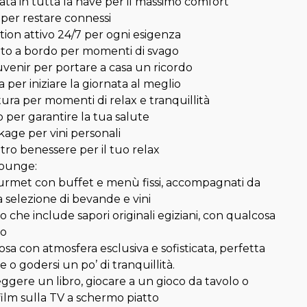
ata in tutta la nave per il massimo comfort
 per restare connessi
tion attivo 24/7 per ogni esigenza
to a bordo per momenti di svago
uvenir per portare a casa un ricordo
a per iniziare la giornata al meglio
ura per momenti di relax e tranquillità
o per garantire la tua salute
rkage per vini personali
tro benessere per il tuo relax
Lounge:
urmet con buffet e menù fissi, accompagnati da
selezione di bevande e vini
 che include sapori originali egiziani, con qualcosa
to
a con atmosfera esclusiva e sofisticata, perfetta
e o godersi un po’ di tranquillità.
 leggere un libro, giocare a un gioco da tavolo o
ilm sulla TV a schermo piatto