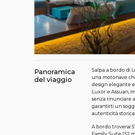
Salpa a bordo di 
Panoramica
una motonave che r
del viaggio
design elegante e s
Luxor e Assuan, i
senza rinunciare 
garantirti un sogg
autenticità storica
A bordo troverai 5
Family Suite (32 m