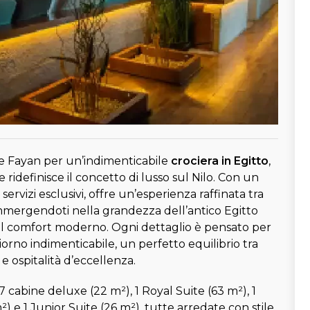
Le Fayan per un’indimenticabile
crociera in Egitto
,
idefinisce il concetto di lusso sul Nilo. Con un
ervizi esclusivi, offre un’esperienza raffinata tra
mmergendoti nella grandezza dell’antico Egitto
al comfort moderno. Ogni dettaglio è pensato per
iorno indimenticabile, un perfetto equilibrio tra
 e ospitalità d’eccellenza.
7 cabine deluxe (22 m²), 1 Royal Suite (63 m²), 1
²) e 1 Junior Suite (26 m²), tutte arredate con stile