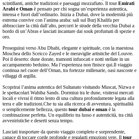
scintillanti, antiche tradizioni e paesaggi mozzafiato. Il tour
Emirati
Arabi e Oman
è pensato per chi sogna un’esperienza autentica,
intensa e fuori dall’ordinario. Inizia a Dubai, dove la modernità più
estrema convive con l’anima araba: sali sul Burj Khalifa per
abbracciare la città dall’alto, percorri le strade della vecchia Dubai a
bordo di un’Abras e lasciati incantare dai souk profumati di spezie e
oro.
Proseguirai verso Abu Dhabi, elegante e spirituale, con la maestosa
Moschea dello Sceicco Zayed e le meraviglie artistiche del Louvre.
Poi il deserto: dune dorate, tramonti infuocati e notti stellate in un
accampamento beduino. Ma l’esperienza non finisce qui.Il viaggio
continua nel cuore dell’Oman, tra fortezze millenarie, oasi nascoste e
villaggi di argilla.
Scoprirai l’anima autentica del Sultanato visitando Muscat, Nizwa e
le spettacolari Wahiba Sands. Dormirai tra le dune, visiterai mercati
locali e vivrai il ritmo lento di una cultura profondamente legata alla
terra e alle tradizioni.Che tu sia alla ricerca di avventura, spiritualità
o semplicemente bellezza, questo
tour dubai e oman
è la
combinazione perfetta. Un equilibrio tra lusso e autenticità, tra città
avveniristiche e deserti senza tempo.
Lasciati trasportare da questo viaggio completo e sorprendente,
capace di toccare corde profonde e regalarti emozioni vere. Il
tour