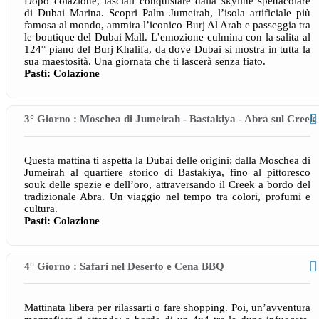
Dopo colazione, lasciati conquistare dalla skyline spettacolare
di Dubai Marina. Scopri Palm Jumeirah, l’isola artificiale più
famosa al mondo, ammira l’iconico Burj Al Arab e passeggia tra
le boutique del Dubai Mall. L’emozione culmina con la salita al
124° piano del Burj Khalifa, da dove Dubai si mostra in tutta la
sua maestosità. Una giornata che ti lascerà senza fiato.
Pasti: Colazione
3° Giorno : Moschea di Jumeirah - Bastakiya - Abra sul Creek
Questa mattina ti aspetta la Dubai delle origini: dalla Moschea di
Jumeirah al quartiere storico di Bastakiya, fino al pittoresco
souk delle spezie e dell’oro, attraversando il Creek a bordo del
tradizionale Abra. Un viaggio nel tempo tra colori, profumi e
cultura.
Pasti: Colazione
4° Giorno : Safari nel Deserto e Cena BBQ
Mattinata libera per rilassarti o fare shopping. Poi, un’avventura