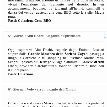
mozzafiato ti attende: a bordo di un 4x4 tra le dune infuocate,
vivrai l’emozione del tramonto nel deserto. In un
accampamento beduino, tra tatuaggi all’henné, cammelli e
danza del ventre, gusterai una cena BBQ sotto le stelle. Magia
pura.
Pasti: Colazione,Cena BBQ
5° Giorno : Abu Dhabi: Eleganza e Spiritualità
Oggi esplorerai Abu Dhabi, capitale degli Emirati. Lasciati
stupire dalla
Grande Moschea dello Sceicco Zayed
, passeggia
lungo la Corniche e fai shopping nel lussuoso Marina Mall.
Scopri il passato all’Heritage Village e ammira il
Louvre di Abu
Dhabi
, dove arte e architettura si fondono. Rientro a Dubai con
il cuore pieno.
Pasti: Colazione
6° Giorno : Volo verso l’incanto dell’Oman
Colazione e volo verso Muscat, per iniziare la seconda parte del