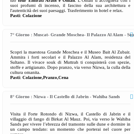
tuo
tour Emirati Arabi e Oman
. L’Oman ti accoglierà con i
suoi profumi di incenso, il fascino della sua architettura e
l'autenticità dei suoi paesaggi. Trasferimento in hotel e relax.
Pasti: Colazione
7° Giorno : Muscat- Grande Moschea- Il Palazzo Al Alam - So
Scopri la maestosa Grande Moschea e il Museo Bait Al Zubair.
Ammira i forti secolari e il Palazzo Al Alam, residenza del
Sultano. Il vivace souk di Muttrah ti conquisterà con spezie,
stoffe e artigianato. Dopo pranzo, via verso Nizwa, la culla della
cultura omanita.
Pasti: Colazione,Pranzo,Cena
8° Giorno : Nizwa - Il Castello di Jabrin - Wahiba Sands
Visita il Forte Rotondo di Nizwa, il Castello di Jabrin e il
villaggio di fango di Birkat Al Mauz. Poi, via verso le Wahiba
Sands per vivere l’ebrezza del tramonto sulle dune e dormire in
un campo tendato: un momento che porterai nel cuore per