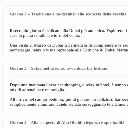
Giorno 2 – Tradizione e modernità: alla scoperta della vecchia
Il secondo giorno è dedicato alla Dubai più autentica. Esplorerai i 
case in pietra corallina e torri del vento.
Una visita al Museo di Dubai ti permetterà di comprendere le radi
pomeriggio, relax o visita opzionale alla Corniche di Dubai Marina
Giorno 3 – Safari nel deserto: avventura tra le dune
Dopo una mattinata libera per shopping o relax in hotel, è tempo d
mix di adrenalina e meraviglia.
All’arrivo nel campo beduino, potrai gustare un delizioso barbecue
semplicemente ammirare il cielo stellato sorseggiando tè alla ment
Giorno 4 – Alla scoperta di Abu Dhabi: eleganza e spiritualità