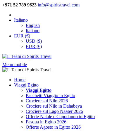
+971 52 789 9623
info@spiritstravel.com
Italiano
English
Italiano
EUR (€)
USD ($)
EUR (€)
Menu mobile
Home
Viaggi Egitto
Viaggi Egitto
Pacchetti Viaggio in Egitto
Crociere sul Nilo 2026
Crociere sul Nilo in Dahabeya
Crociere sul Lago Nasser 2026
Offerte Natale e Capodanno in Egitto
Pasqua in Egitto 2026
Offerte Agosto in Egitto 2026