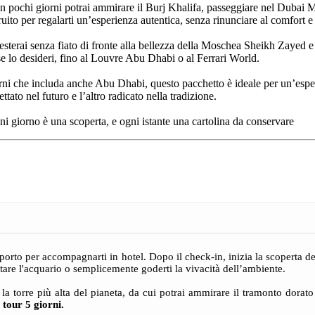
n pochi giorni potrai ammirare il Burj Khalifa, passeggiare nel Dubai Mall
uito per regalarti un’esperienza autentica, senza rinunciare al comfort e 
resterai senza fiato di fronte alla bellezza della Moschea Sheikh Zayed e 
se lo desideri, fino al Louvre Abu Dhabi o al Ferrari World.
orni che includa anche Abu Dhabi, questo pacchetto è ideale per un’espe
tato nel futuro e l’altro radicato nella tradizione.
i giorno è una scoperta, e ogni istante una cartolina da conservare
porto per accompagnarti in hotel. Dopo il check-in, inizia la scoperta de
are l'acquario o semplicemente goderti la vivacità dell’ambiente.
la torre più alta del pianeta, da cui potrai ammirare il tramonto dorato
tour 5 giorni.