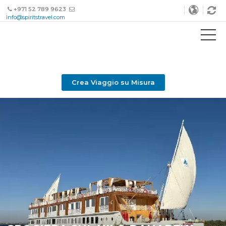
+971 52 789 9623
info@spiritstravel.com
Crea Viaggio su Misura